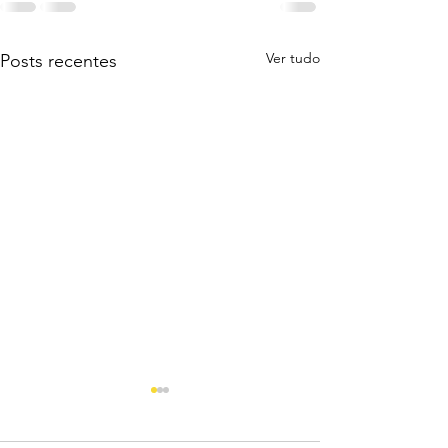
Ver tudo
Posts recentes
Direito com Direito: como
entender a união dos