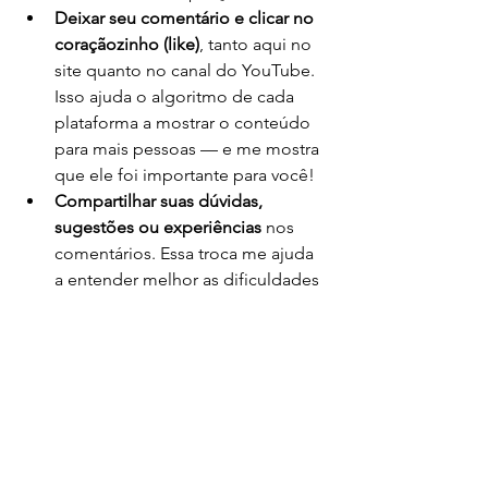
Deixar seu comentário e clicar no 
coraçãozinho (like)
, tanto aqui no 
site quanto no canal do YouTube. 
Isso ajuda o algoritmo de cada 
plataforma a mostrar o conteúdo 
para mais pessoas — e me mostra 
que ele foi importante para você!
Compartilhar suas dúvidas, 
sugestões ou experiências
 nos 
comentários. Essa troca me ajuda 
a entender melhor as dificuldades 
das quilteiras e a criar conteúdos 
que realmente façam diferença.
Esse apoio me incentiva a continuar 
dividindo o que vivi e aprendi nesses 
mais de 20 anos de patchwork. Vamos 
seguir juntas nessa jornada cheia de 